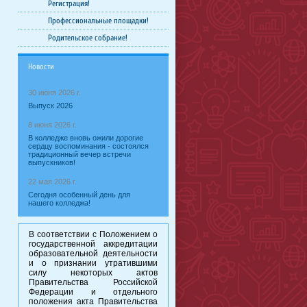
Регистрация!
Профессиональные площадки!
Родительское собрание!
Новости
30 июня 2026 г.
Выпуск 2026
8 июня 2026 г.
В колледже вновь ожили дорогие
сердцу воспоминания - состоялся
традиционный вечер встречи
выпускников!
22 мая 2026 г.
Сегодня особенный день для
нашего колледжа!
В соответствии с Положением о
государственной аккредитации
образовательной деятельности
и о признании утратившими
силу некоторых актов
Правительства Российской
Федерации и отдельного
положения акта Правительства