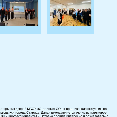
дня открытых дверей МБОУ «Старицкая СОШ» организовала экскурсию на
чающихся города Старица. Даная школа является одним из партнеров-
 ФП «Профессионалитет». Встреча прошла интересно и познавательно.