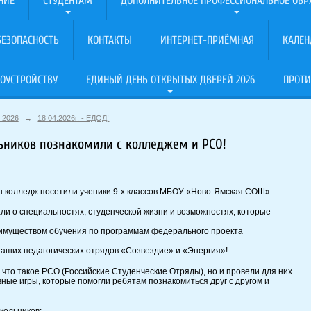
НИЕ
СТУДЕНТАМ
ДОПОЛНИТЕЛЬНОЕ ПРОФЕССИОНАЛЬНОЕ ОБР
ЕЗОПАСНОСТЬ
КОНТАКТЫ
ИНТЕРНЕТ-ПРИЁМНАЯ
КАЛЕН
ОУСТРОЙСТВУ
ЕДИНЫЙ ДЕНЬ ОТКРЫТЫХ ДВЕРЕЙ 2026
ПРОТИ
 2026
→
18.04.2026г. - ЕДОД!
ьников познакомили с колледжем и РСО!
 колледж посетили ученики 9-х классов МБОУ «Ново-Ямская СОШ».
али о специальностях, студенческой жизни и возможностях, которые
еимуществом обучения по программам федерального проекта
наших педагогических отрядов «Созвездие» и «Энергия»!
 что такое РСО (Российские Студенческие Отряды), но и провели для них
ные игры, которые помогли ребятам познакомиться друг с другом и