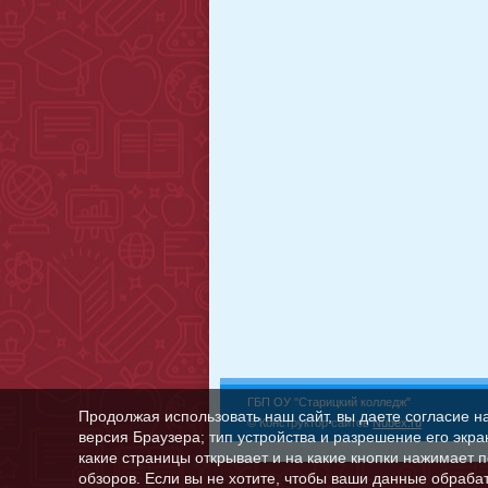
ГБП ОУ "Старицкий колледж"
Продолжая использовать наш сайт, вы даете согласие н
© Конструктор сайтов
Nubex.ru
версия Браузера; тип устройства и разрешение его экран
какие страницы открывает и на какие кнопки нажимает 
обзоров. Если вы не хотите, чтобы ваши данные обрабат