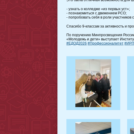
Это была отличная возможность для ш
- узнать о колледже «из первых уст»;
- познакомиться с движением РСО;
- попробовать себя в роли участников 
Спасибо 9-классам за активность и пр
По поручению Минпросвещения Росси
«Молодежь и дети» выступает Инстит
#ЕДОД2026
#Профессионалитет
#ИР