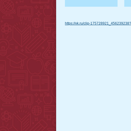
https://vk.ru/clip-175728921_456239238