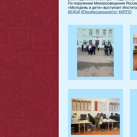
По поручению Минпросвещения Росси
«Молодежь и дети» выступает Институ
#ЕДОД
#Профессионалитет
#ИРПО