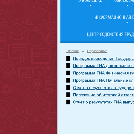
О КОЛЛЕДЖЕ
ОБРАЗОВА
ИНФОРМАЦИОННАЯ Б
ЦЕНТР СОДЕЙСТВИЯ ТРУД
Главная
→
Образование
Порядок проведения Государст
Программа ГИА Дошкольное о
Программа ГИА Физическая ку
Программа ГИА Начальные кл
Отчет о результатах государст
Положение об итоговой аттест
Отчет о результатах ГИА выпус