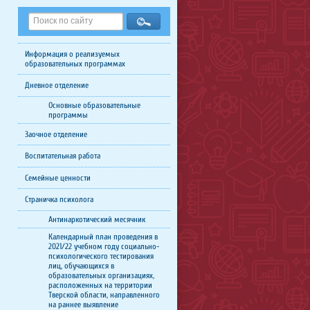
Информация о реализуемых
образовательных программах
Дневное отделение
Основные образовательные
программы
Заочное отделение
Воспитательная работа
Семейные ценности
Страничка психолога
Антинаркотический месячник
Календарный план проведения в
2021/22 учебном году социально-
психологического тестирования
лиц, обучающихся в
образовательных организациях,
расположенных на территории
Тверской области, направленного
на раннее выявление