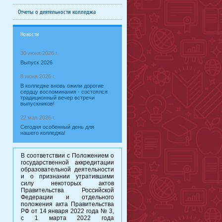
Отчеты о деятельности колледжа
Новости
30 июня 2026 г.
Выпуск 2026
8 июня 2026 г.
В колледже вновь ожили дорогие
сердцу воспоминания - состоялся
традиционный вечер встречи
выпускников!
22 мая 2026 г.
Сегодня особенный день для
нашего колледжа!
В соответствии с Положением о
государственной аккредитации
образовательной деятельности
и о признании утратившими
силу некоторых актов
Правительства Российской
Федерации и отдельного
положения акта Правительства
РФ от 14 января 2022 года № 3,
с 1 марта 2022 года