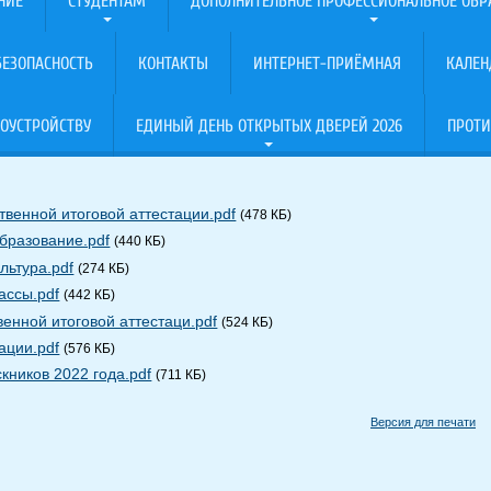
НИЕ
СТУДЕНТАМ
ДОПОЛНИТЕЛЬНОЕ ПРОФЕССИОНАЛЬНОЕ ОБР
ЕЗОПАСНОСТЬ
КОНТАКТЫ
ИНТЕРНЕТ-ПРИЁМНАЯ
КАЛЕН
ОУСТРОЙСТВУ
ЕДИНЫЙ ДЕНЬ ОТКРЫТЫХ ДВЕРЕЙ 2026
ПРОТИ
венной итоговой аттестации.pdf
(478 КБ)
бразование.pdf
(440 КБ)
льтура.pdf
(274 КБ)
ассы.pdf
(442 КБ)
венной итоговой аттестаци.pdf
(524 КБ)
ации.pdf
(576 КБ)
кников 2022 года.pdf
(711 КБ)
Версия для печати