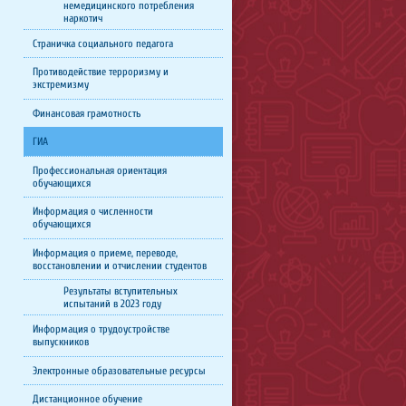
немедицинского потребления
наркотич
Страничка социального педагога
Противодействие терроризму и
экстремизму
Финансовая грамотность
ГИА
Профессиональная ориентация
обучающихся
Информация о численности
обучающихся
Информация о приеме, переводе,
восстановлении и отчислении студентов
Результаты вступительных
испытаний в 2023 году
Информация о трудоустройстве
выпускников
Электронные образовательные ресурсы
Дистанционное обучение