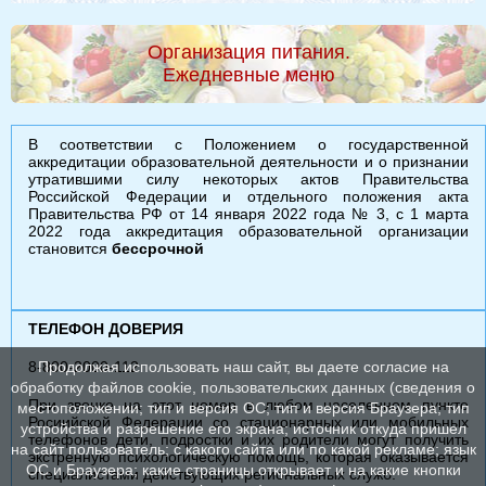
Организация питания.
Ежедневные меню
В соответствии с Положением о государственной
аккредитации образовательной деятельности и о признании
утратившими силу некоторых актов Правительства
Российской Федерации и отдельного положения акта
Правительства РФ от 14 января 2022 года № 3, с 1 марта
2022 года аккредитация образовательной организации
становится
бессрочной
ТЕЛЕФОН ДОВЕРИЯ
8-800-2000-112
Продолжая использовать наш сайт, вы даете согласие на
обработку файлов cookie, пользовательских данных (сведения о
При звонке на этот номер в любом населенном пункте
местоположении; тип и версия ОС; тип и версия Браузера; тип
Росиийской Федерации со стационарных или мобильных
устройства и разрешение его экрана; источник откуда пришел
телефонов дети, подростки и их родители могут получить
на сайт пользователь; с какого сайта или по какой рекламе; язык
экстренную психологическую помощь, которая оказывается
ОС и Браузера; какие страницы открывает и на какие кнопки
специалистами действующих региональных служб.