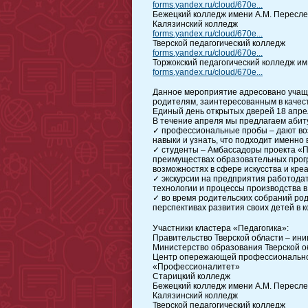
forms.yandex.ru/cloud/670e...
Бежецкий колледж имени А.М. Пересл
Калязинский колледж
forms.yandex.ru/cloud/670e...
Тверской педагогический колледж
forms.yandex.ru/cloud/670e...
Торжокский педагогический колледж им
forms.yandex.ru/cloud/670e...
Данное мероприятие адресовано учащи
родителям, заинтересованным в качес
Единый день открытых дверей 18 апре
В течение апреля мы предлагаем аби
✓ профессиональные пробы – дают воз
навыки и узнать, что подходит именно 
✓ студенты – Амбассадоры проекта «П
преимуществах образовательных прог
возможностях в сфере искусства и кре
✓ экскурсии на предприятия работода
технологии и процессы производства в
✓ во время родительских собраний род
перспективах развития своих детей в
Участники кластера «Педагогика»:
Правительство Тверской области – ин
Министерство образования Тверской о
Центр опережающей профессиональной
«Профессионалитет»
Старицкий колледж
Бежецкий колледж имени А.М. Пересле
Калязинский колледж
Тверской педагогический колледж