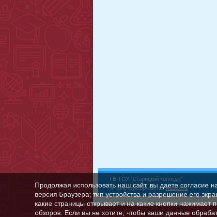
ГБП ОУ "Старицкий колледж"
Продолжая использовать наш сайт, вы даете согласие н
© Конструктор сайтов
Nubex.ru
версия Браузера; тип устройства и разрешение его экран
какие страницы открывает и на какие кнопки нажимает 
обзоров. Если вы не хотите, чтобы ваши данные обрабат