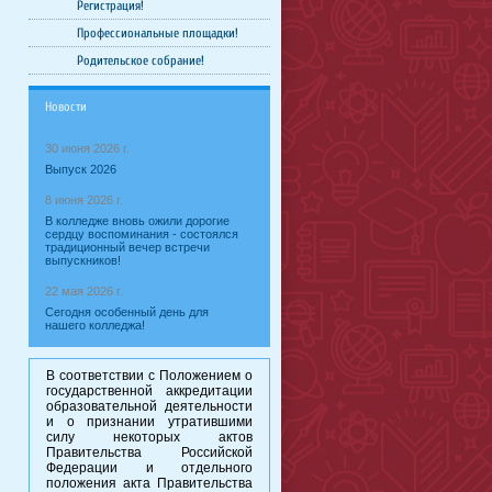
Регистрация!
Профессиональные площадки!
Родительское собрание!
Новости
30 июня 2026 г.
Выпуск 2026
8 июня 2026 г.
В колледже вновь ожили дорогие
сердцу воспоминания - состоялся
традиционный вечер встречи
выпускников!
22 мая 2026 г.
Сегодня особенный день для
нашего колледжа!
В соответствии с Положением о
государственной аккредитации
образовательной деятельности
и о признании утратившими
силу некоторых актов
Правительства Российской
Федерации и отдельного
положения акта Правительства