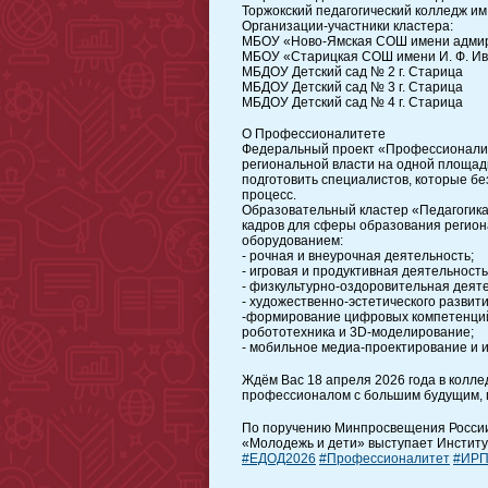
Торжокский педагогический колледж им
Организации-участники кластера:
МБОУ «Ново-Ямская СОШ имени адмира
МБОУ «Старицкая СОШ имени И. Ф. И
МБДОУ Детский сад № 2 г. Старица
МБДОУ Детский сад № 3 г. Старица
МБДОУ Детский сад № 4 г. Старица
️О Профессионалитете
Федеральный проект «Профессионалит
региональной власти на одной площадк
подготовить специалистов, которые б
процесс.
Образовательный кластер «Педагогика»
кадров для сферы образования регион
оборудованием:
- рочная и внеурочная деятельность;
- игровая и продуктивная деятельност
- физкультурно-оздоровительная деяте
- художественно-эстетического развити
-формирование цифровых компетенций 
робототехника и 3D-моделирование;
- мобильное медиа-проектирование и
Ждём Вас 18 апреля 2026 года в колле
профессионалом с большим будущим, п
По поручению Минпросвещения Росси
«Молодежь и дети» выступает Инстит
#ЕДОД2026
#Профессионалитет
#ИР