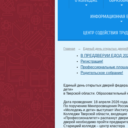
О КОЛЛЕДЖЕ
ОБРАЗОВА
ИНФОРМАЦИОННАЯ Б
ЦЕНТР СОДЕЙСТВИЯ ТРУД
Главная
→
Единый день открытых дверей
В ПРЕДДВЕРИИ ЕДОД 202
Регистрация!
Профессиональные площа
Родительское собрание!
Единый день открытых дверей федера
дети»
в Тверской области. Образовательный 
Дата проведения: 18 апреля 2026 года
По поручению Минпросвещения Росси
«Молодежь и дети» выступает Институ
Колледжи Тверской области, входящие 
«Профессионалитет» распахнут двери 
дверей необходимо пройти предварит
Старицкий колледж – центр кластера