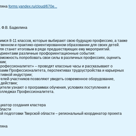
егина
forms.yandex.ru/cloud/670e...
. Ф.В. Бадюлина
мся 8-11 классов, которые выбирают свою будущую профессию, а также
твенном и практико-ориентированном образовании для своих детей.
ля станет итоговым в ряде предшествующих ему мероприятий.
туриентами различные профориентационные события:
можность попробовать свои силы в различных профессиях, оценить
вам;
рофессионалитет» – проводят классные часы и рассказывают о
рамм Профессионалитета, перспективах трудоустройства и карьерных
ативной индустрии;
телей-участников позволяют увидеть современное оборудование,
 действии;
ители узнают о программах обучения, условиях поступления и
 колледжах Профессионалитета.
ициатор создания кластера
бласти
 подготовки Тверской области – региональный координатор проекта
гина