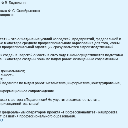
. Ф.В. Бадюлина
ла Ф. С. Октябрьского»
ванцова»
ет» – это объединение усилий колледжей, предприятий, федеральной и
е в кластере среднего профессионального образования для того, чтобы
ез профессиональной адаптации сразу вольются в производственный
 создан в Тверской области в 2025 году. В нем осуществляется подготовка
а. В кластере созданы зоны по видам работ, оснащенные современным
ь дошкольников;
льность;
я;
педагогов по видам работ: математика, информатика, конструирование,
 информационное сопровождение.
джах кластера «Педагогика»! Не упустите возможность стать
рисоединяйтесь к нам!
и федеральным оператором проекта «Профессионалитет» нацпроекта
ут развития профессионального образования.
ПО