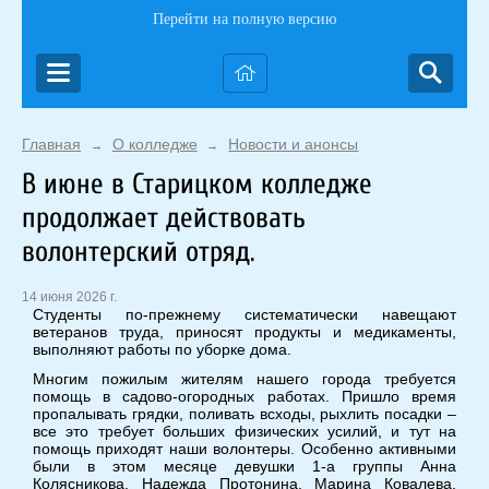
Перейти на полную версию
Главная
О колледже
Новости и анонсы
→
→
В июне в Старицком колледже
продолжает действовать
волонтерский отряд.
14 июня 2026 г.
Студенты по-прежнему систематически навещают
ветеранов труда, приносят продукты и медикаменты,
выполняют работы по уборке дома.
Многим пожилым жителям нашего города требуется
помощь в садово-огородных работах. Пришло время
пропалывать грядки, поливать всходы, рыхлить посадки –
все это требует больших физических усилий, и тут на
помощь приходят наши волонтеры. Особенно активными
были в этом месяце девушки 1-а группы Анна
Колясникова, Надежда Протонина, Марина Ковалева,