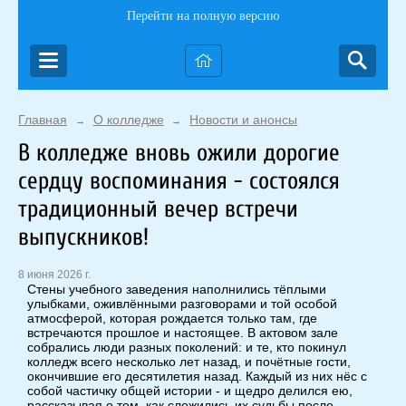
Перейти на полную версию
Главная
О колледже
Новости и анонсы
→
→
В колледже вновь ожили дорогие
сердцу воспоминания - состоялся
традиционный вечер встречи
выпускников!
8 июня 2026 г.
Стены учебного заведения наполнились тёплыми
улыбками, оживлёнными разговорами и той особой
атмосферой, которая рождается только там, где
встречаются прошлое и настоящее. В актовом зале
собрались люди разных поколений: и те, кто покинул
колледж всего несколько лет назад, и почётные гости,
окончившие его десятилетия назад. Каждый из них нёс с
собой частичку общей истории - и щедро делился ею,
рассказывая о том, как сложились их судьбы после