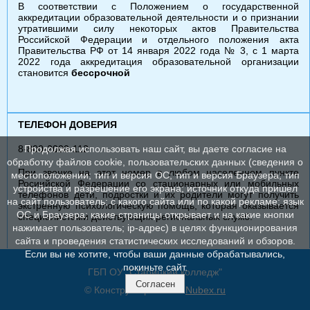
В соответствии с Положением о государственной
аккредитации образовательной деятельности и о признании
утратившими силу некоторых актов Правительства
Российской Федерации и отдельного положения акта
Правительства РФ от 14 января 2022 года № 3, с 1 марта
2022 года аккредитация образовательной организации
становится
бессрочной
ТЕЛЕФОН ДОВЕРИЯ
8-800-2000-112
Продолжая использовать наш сайт, вы даете согласие на
обработку файлов cookie, пользовательских данных (сведения о
При звонке на этот номер в любом населенном пункте
местоположении; тип и версия ОС; тип и версия Браузера; тип
Росиийской Федерации со стационарных или мобильных
устройства и разрешение его экрана; источник откуда пришел
телефонов дети, подростки и их родители могут получить
на сайт пользователь; с какого сайта или по какой рекламе; язык
экстренную психологическую помощь, которая оказывается
ОС и Браузера; какие страницы открывает и на какие кнопки
специалистами действующих региональных служб.
нажимает пользователь; ip-адрес) в целях функционирования
сайта и проведения статистических исследований и обзоров.
Если вы не хотите, чтобы ваши данные обрабатывались,
покиньте сайт.
ГБП ОУ "Старицкий колледж"
Согласен
© Конструктор сайтов
Nubex.ru