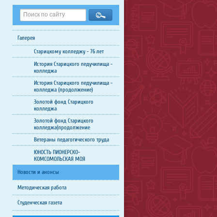
Галерея
Старицкому колледжу - 76 лет
История Старицкого педучилища -
колледжа
История Старицкого педучилища -
колледжа (продолжение)
Золотой фонд Старицкого
колледжа
Золотой фонд Старицкого
колледжа(продолжение
Ветераны педагогического труда
ЮНОСТЬ ПИОНЕРСКО-
КОМСОМОЛЬСКАЯ МОЯ
Новости и анонсы
Методическая работа
Студенческая газета