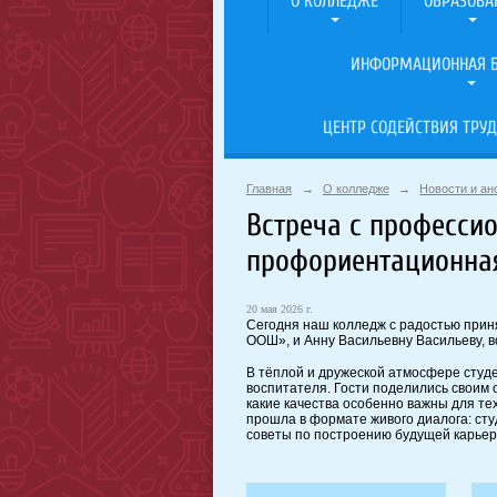
О КОЛЛЕДЖЕ
ОБРАЗОВА
ИНФОРМАЦИОННАЯ Б
ЦЕНТР СОДЕЙСТВИЯ ТРУД
Главная
→
О колледже
→
Новости и а
Встреча с професси
профориентационная
20 мая 2026 г.
Сегодня наш колледж с радостью прин
ООШ», и Анну Васильевну Васильеву, 
В тёплой и дружеской атмосфере студе
воспитателя. Гости поделились своим 
какие качества особенно важны для тех
прошла в формате живого диалога: ст
советы по построению будущей карьер