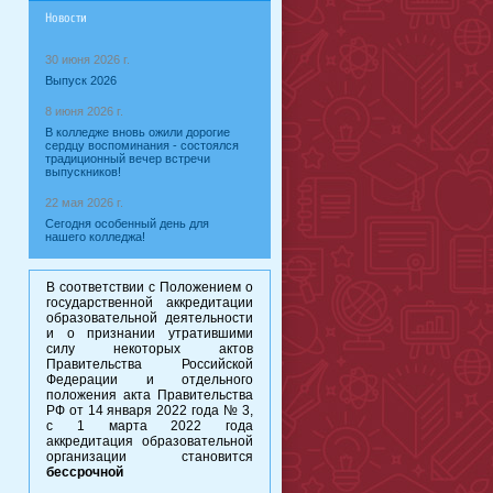
Новости
30 июня 2026 г.
Выпуск 2026
8 июня 2026 г.
В колледже вновь ожили дорогие
сердцу воспоминания - состоялся
традиционный вечер встречи
выпускников!
22 мая 2026 г.
Сегодня особенный день для
нашего колледжа!
В соответствии с Положением о
государственной аккредитации
образовательной деятельности
и о признании утратившими
силу некоторых актов
Правительства Российской
Федерации и отдельного
положения акта Правительства
РФ от 14 января 2022 года № 3,
с 1 марта 2022 года
аккредитация образовательной
организации становится
бессрочной