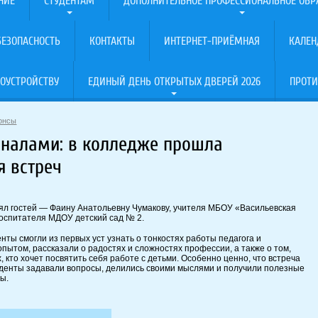
НИЕ
СТУДЕНТАМ
ДОПОЛНИТЕЛЬНОЕ ПРОФЕССИОНАЛЬНОЕ ОБР
ЕЗОПАСНОСТЬ
КОНТАКТЫ
ИНТЕРНЕТ-ПРИЁМНАЯ
КАЛЕН
ОУСТРОЙСТВУ
ЕДИНЫЙ ДЕНЬ ОТКРЫТЫХ ДВЕРЕЙ 2026
ПРОТИ
нонсы
оналами: в колледже прошла
 встреч
ял гостей — Фаину Анатольевну Чумакову, учителя МБОУ «Васильевская
воспитателя МДОУ детский сад № 2.
нты смогли из первых уст узнать о тонкостях работы педагога и
опытом, рассказали о радостях и сложностях профессии, а также о том,
, кто хочет посвятить себя работе с детьми. Особенно ценно, что встреча
уденты задавали вопросы, делились своими мыслями и получили полезные
ы.