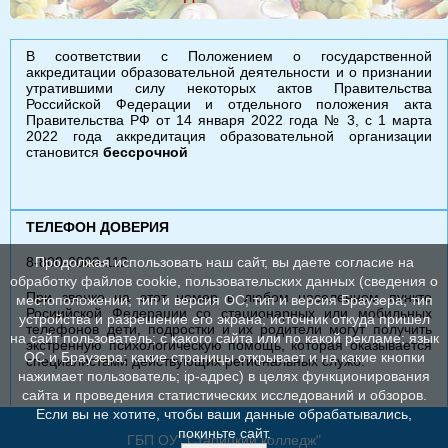
В соответствии с Положением о государственной
аккредитации образовательной деятельности и о признании
утратившими силу некоторых актов Правительства
Российской Федерации и отдельного положения акта
Правительства РФ от 14 января 2022 года № 3, с 1 марта
2022 года аккредитация образовательной организации
становится
бессрочной
ТЕЛЕФОН ДОВЕРИЯ
8-800-2000-112
Продолжая использовать наш сайт, вы даете согласие на
обработку файлов cookie, пользовательских данных (сведения о
При звонке на этот номер в любом населенном пункте
местоположении; тип и версия ОС; тип и версия Браузера; тип
Росиийской Федерации со стационарных или мобильных
устройства и разрешение его экрана; источник откуда пришел
телефонов дети, подростки и их родители могут получить
на сайт пользователь; с какого сайта или по какой рекламе; язык
экстренную психологическую помощь, которая оказывается
ОС и Браузера; какие страницы открывает и на какие кнопки
специалистами действующих региональных служб.
нажимает пользователь; ip-адрес) в целях функционирования
сайта и проведения статистических исследований и обзоров.
Если вы не хотите, чтобы ваши данные обрабатывались,
покиньте сайт.
ГБП ОУ "Старицкий колледж"